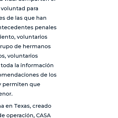
 voluntad para
es de las que han
 antecedentes penales
ento, voluntarios
o grupo de hermanos
s, voluntarios
 toda la información
comendaciones de los
 y permiten que
enor.
ma en Texas, creado
de operación, CASA