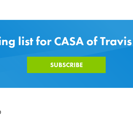
ing list for CASA of Travi
SUBSCRIBE
0